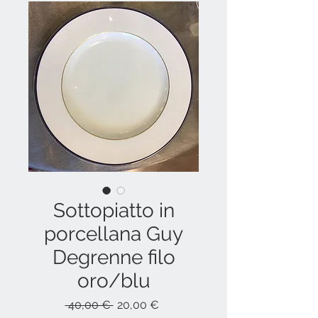
Sottopiatto in
porcellana Guy
Degrenne filo
oro/blu
Prezzo
Prezzo
 40,00 € 
20,00 €
regolare
scontato