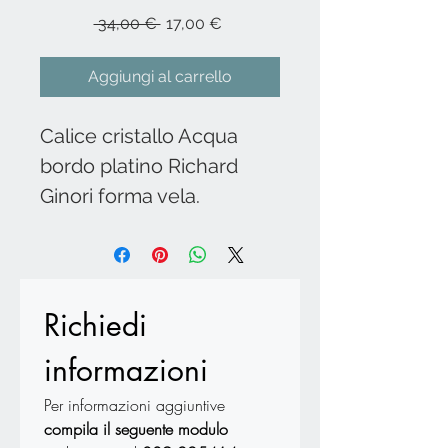
Prezzo
Prezzo
 34,00 € 
17,00 €
regolare
scontato
Aggiungi al carrello
Calice cristallo Acqua
bordo platino Richard
Ginori forma vela.
Richiedi 
informazioni
Per informazioni aggiuntive 
compila il seguente modulo