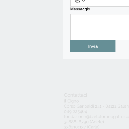
Messaggio
Invia
Contattaci
Il Cigno
Corso Garibaldi 241 - 84122 Sale
089 225464
fondazione@bartolomeogatto.c
3288826790 (Adele)
3382101137 (Carla)