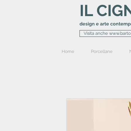
IL CIG
design e arte contem
Visita anche www.bart
Home
Porcellane