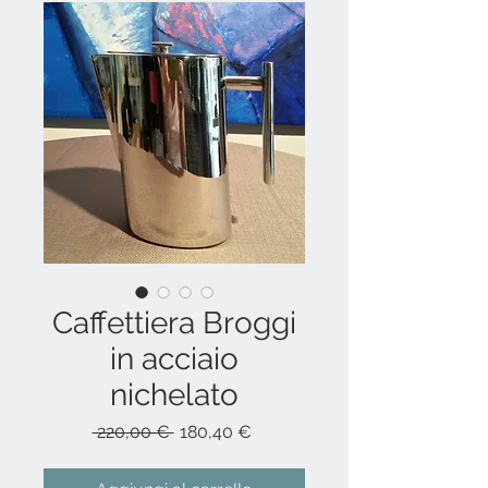
Caffettiera Broggi
in acciaio
nichelato
Prezzo
Prezzo
 220,00 € 
180,40 €
regolare
scontato