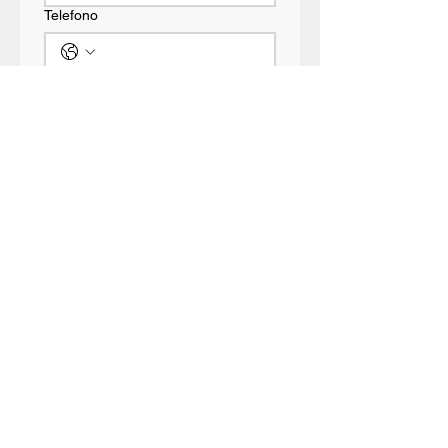
Telefono
Messaggio
Invia
Contattaci
Il Cigno
Corso Garibaldi
241 - 84122
Salerno
089 225464
fondazione@bartolomeogatto.com
3288826790
(Adele)
3382101137
(Carla)